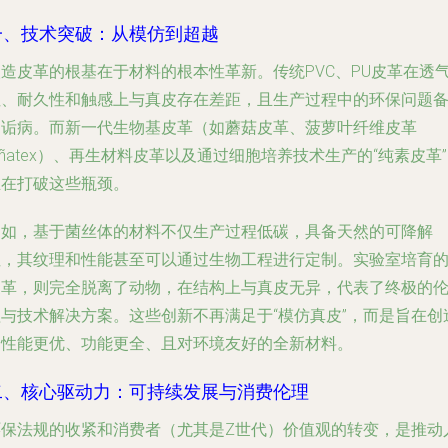
一、技术突破：从模仿到超越
人造皮革的根基在于材料的根本性革新。传统PVC、PU皮革在透
性、耐久性和触感上与真皮存在差距，且生产过程中的环保问题
受诟病。而新一代生物基皮革（如蘑菇皮革、菠萝叶纤维皮革
iñatex）、再生材料皮革以及通过细胞培养技术生产的“纯素皮革
正在打破这些瓶颈。
例如，基于菌丝体的材料不仅生产过程低碳，具备天然的可降解
性，其纹理和性能甚至可以通过生物工程进行定制。实验室培育
皮革，则完全脱离了动物，在结构上与真皮无异，代表了终极的
理与技术解决方案。这些创新不再满足于“模仿真皮”，而是旨在创
出性能更优、功能更全、且对环境友好的全新材料。
二、核心驱动力：可持续发展与消费伦理
环保法规的收紧和消费者（尤其是Z世代）价值观的转变，是推动