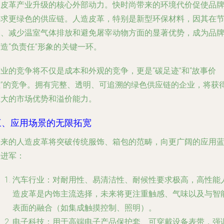
造皮革产业升级的核心外部动力。快时尚带来的环境代价促使品
寻求更绿色的供应链。人造皮革，特别是新型环保材料，因其在
水、减少温室气体排放和避免屠宰动物方面的显著优势，成为品
造“负责任”形象的关键一环。
业的竞争将不仅是成本和外观的竞争，更是“碳足迹”和“故事价
值”的竞争。拥有完整、透明、可追溯的绿色供应链的企业，将获
巨大的市场优势和溢价能力。
三、应用场景的无限拓宽
未来的人造皮革将突破传统服饰、箱包的范畴，向更广阔的应用
海进军：
汽车行业
：对耐用性、易清洁性、耐候性要求极高，高性能
造皮革是内饰主流选择，未来将更注重触感、气味以及与智
表面的融合（如集成触摸控制、照明）。
电子科技
：用于高端电子产品保护套、可穿戴设备表带，强