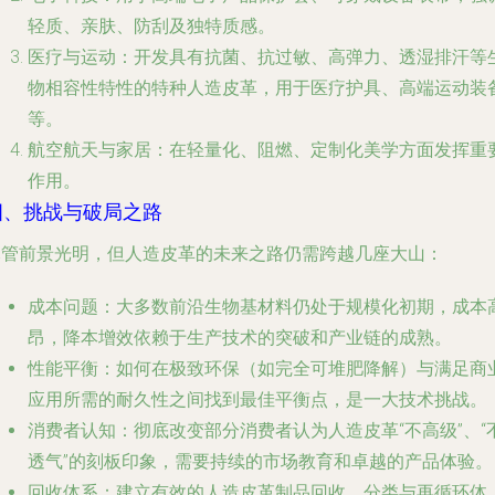
轻质、亲肤、防刮及独特质感。
医疗与运动
：开发具有抗菌、抗过敏、高弹力、透湿排汗等
物相容性特性的特种人造皮革，用于医疗护具、高端运动装
等。
航空航天与家居
：在轻量化、阻燃、定制化美学方面发挥重
作用。
四、挑战与破局之路
尽管前景光明，但人造皮革的未来之路仍需跨越几座大山：
成本问题
：大多数前沿生物基材料仍处于规模化初期，成本
昂，降本增效依赖于生产技术的突破和产业链的成熟。
性能平衡
：如何在极致环保（如完全可堆肥降解）与满足商
应用所需的耐久性之间找到最佳平衡点，是一大技术挑战。
消费者认知
：彻底改变部分消费者认为人造皮革“不高级”、“
透气”的刻板印象，需要持续的市场教育和卓越的产品体验。
回收体系
：建立有效的人造皮革制品回收、分类与再循环体